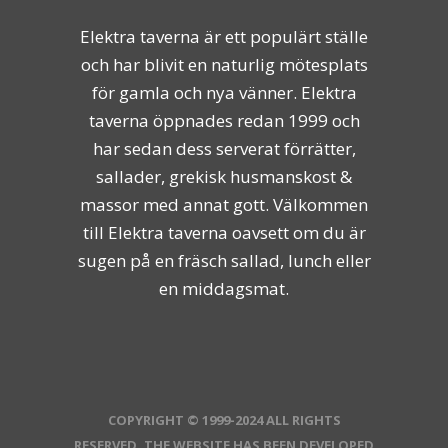
Elektra taverna är ett populärt ställe
och har blivit en naturlig mötesplats
för gamla och nya vänner. Elektra
taverna öppnades redan 1999 och
har sedan dess serverat förrätter,
sallader, grekisk husmanskost &
massor med annat gott. Välkommen
till Elektra taverna oavsett om du är
sugen på en fräsch sallad, lunch eller
en middagsmat.
COPYRIGHT © 1999-2024 ALL RIGHTS
RESERVED. THE WEBSITE HAS BEEN DEVELOPED