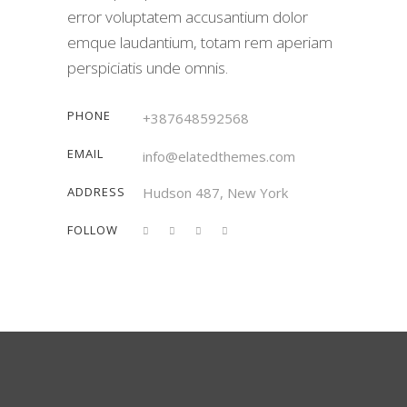
error voluptatem accusantium dolor
emque laudantium, totam rem aperiam
perspiciatis unde omnis.
PHONE
+387648592568
EMAIL
info@elatedthemes.com
ADDRESS
Hudson 487, New York
FOLLOW