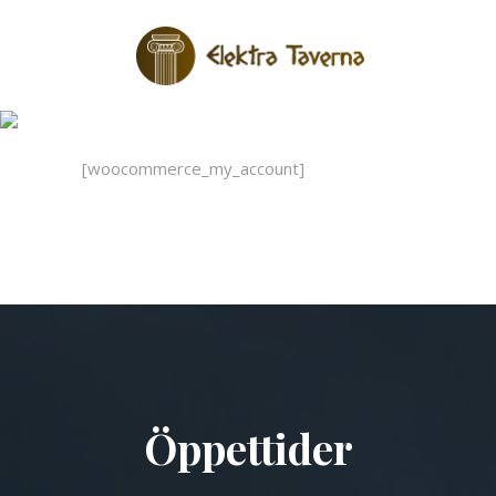
My Account
[woocommerce_my_account]
Öppettider