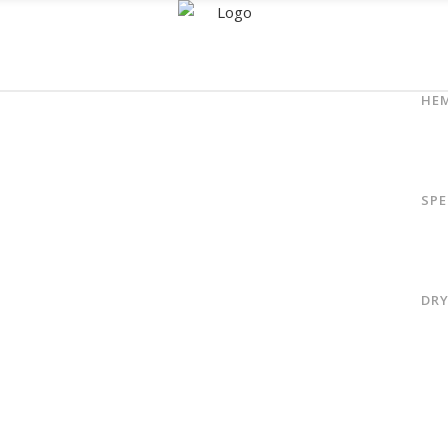
HE
SPE
Full Pie Chart
DR