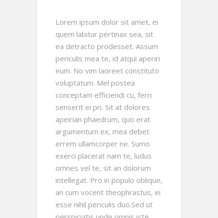
Lorem ipsum dolor sit amet, ei
quem labitur pertinax sea, sit
ea detracto prodesset. Assum
periculis mea te, id atqui aperiri
eum. No vim laoreet constituto
voluptatum. Mel postea
conceptam efficiendi cu, ferri
senserit ei pri. Sit at dolores
apeirian phaedrum, quo erat
argumentum ex, mea debet
errem ullamcorper ne. Sumo
exerci placerat nam te, ludus
omnes vel te, sit an dolorum
intellegat. Pro in populo oblique,
an cum vocent theophrastus, ei
esse nihil periculis duo.Sed ut
perspiciatis unde omnis iste