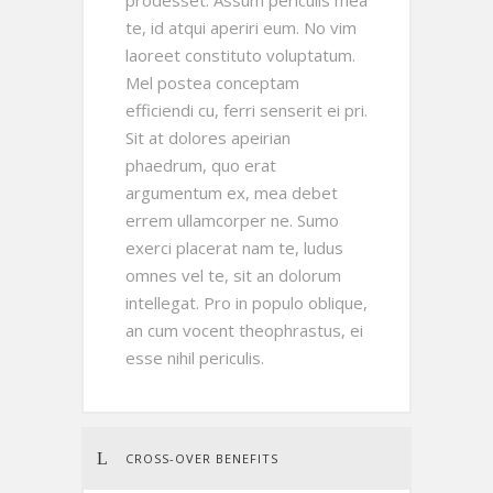
prodesset. Assum periculis mea
te, id atqui aperiri eum. No vim
laoreet constituto voluptatum.
Mel postea conceptam
efficiendi cu, ferri senserit ei pri.
Sit at dolores apeirian
phaedrum, quo erat
argumentum ex, mea debet
errem ullamcorper ne. Sumo
exerci placerat nam te, ludus
omnes vel te, sit an dolorum
intellegat. Pro in populo oblique,
an cum vocent theophrastus, ei
esse nihil periculis.
CROSS-OVER BENEFITS