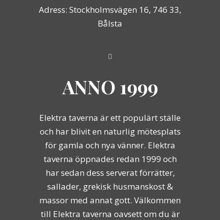
Adress: Stockholmsvägen 16, 746 33,
Bålsta
ANNO 1999
Elektra taverna är ett populärt ställe
och har blivit en naturlig mötesplats
för gamla och nya vänner. Elektra
taverna öppnades redan 1999 och
har sedan dess serverat förrätter,
sallader, grekisk husmanskost &
massor med annat gott. Välkommen
till Elektra taverna oavsett om du är